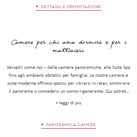
DETTAGLI E PRENOTAZIONE
Camere per chi ama dormire e per i
mattinieri
Versatili come noi – dalle camere panoramiche, alle Suite Spa
fino agli ambienti abitativi per famiglie. Le nostre camere e
suite moderne offrono spazio: per ritirarsi in relax, ammirare
il panorama o concedersi un sonno rigenerante. Qui potrete
rivivere la giornata appena trascorsa, progettare quella
+ leggi di più
successiva e assaporare pienamente il presente. Qualunque
sia il vostro ritmo: una mattina tra le montagne o una serata
tranquilla al Matill, tutto è possibile.
PANORAMICA CAMERE