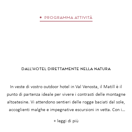
montagna, al Matill trovate la quiete per
ritrovare nuova energia. Ascoltate il ritmo della
PROGRAMMA ATTIVITÀ
natura e vivete la Val Venosta.
DALL’HOTEL DIRETTAMENTE NELLA NATURA
In veste di vostro outdoor hotel in Val Venosta, il Matill è il
punto di partenza ideale per vivere i contrasti delle montagne
altoatesine. Vi attendono sentieri delle rogge baciati dal sole,
accoglienti malghe e impegnative escursioni in vetta. Con il
noleggio gratuito di zaini e mappe escursionistiche e con le
+ leggi di più
nostre uscite guidate settimanali, scoprirete la natura