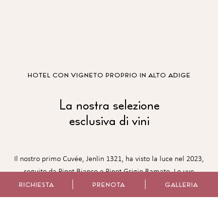
HOTEL CON VIGNETO PROPRIO IN ALTO ADIGE
La nostra selezione
esclusiva di vini
Il nostro primo Cuvée, Jenlin 1321, ha visto la luce nel 2023,
seguito da Pinot Bianco e Pinot Grigio Ramato. Le uve
maturano a Coldrano, in un vigneto che appartiene al
RICHIESTA
PRENOTA
GALLERIA
Castelletto da secoli. Nel 2020 Hansjörg e Johanna hanno
ridato vita all’impianto piantando nuove viti. Come il