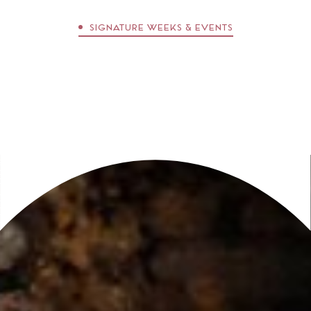
filari o nelle meditazioni tra il verde dei vigneti.
SIGNATURE WEEKS & EVENTS