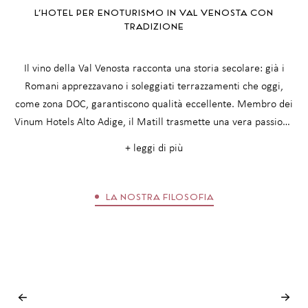
L’HOTEL PER ENOTURISMO IN VAL VENOSTA CON
TRADIZIONE
Il vino della Val Venosta racconta una storia secolare: già i
Romani apprezzavano i soleggiati terrazzamenti che oggi,
come zona DOC, garantiscono qualità eccellente. Membro dei
Vinum Hotels Alto Adige, il Matill trasmette una vera passione
per il vino in una delle regioni vinicole più affascinanti della
+ leggi di più
regione. Il nostro vigneto rende l’esperienza completa.
Hansjörg afferma: "Ogni vite nel nostro vigneto narra le mani
che l’hanno curata – da generazioni."
LA NOSTRA FILOSOFIA