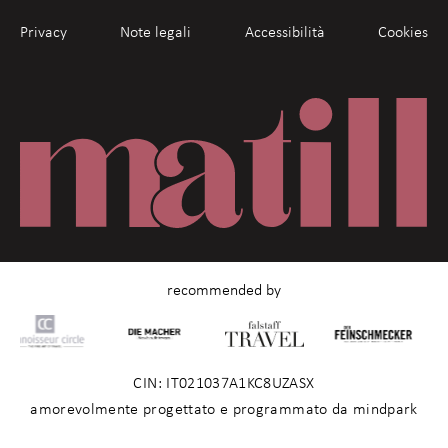
Du arbeitest gewissenhaft & übernimmst Verantwortung,
ohne dass man dich daran erinnern muss.
Privacy
Note legali
Accessibilità
Cookies
Du sprichst Deutsch & Italienisch
Du bist motiviert, offen, teamorientiert – und hast Freude
daran, Teil von etwas Besonderem zu sein.
Deine Benefits:
kostenloser Zugang zu Sauna, Infrarotkabine, Fitnessstudio
und Pools
Ermäßigungen für Spa Behandlungen
50% Ermäßigung auf den Übernachtungspreis für Dich und
recommended by
eine Begleitperson in den anderen Vinum Hotels
weitere Vinum Hotels Mitarbeiterboni und
Vergünstigungen
kostenlose interne Weinverkostung, Mitarbeiterausflüge,
CIN: IT021037A1KC8UZASX
usw
amorevolmente progettato e programmato da mindpark
Ergreife deine Chance und werde Teil eines unschlagbaren