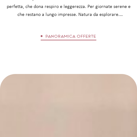
perfetta, che dona respiro e leggerezza. Per giornate serene e
che restano a lungo impresse. Natura da esplorare.
Trattamenti per rilassarsi. Cucina biologica da assaporare.
Incontri che restano. Un soggiorno al Boutique Hotel Matill
PANORAMICA OFFERTE
lascia un’impronta: equilibrante, ispirante, sostenibile.