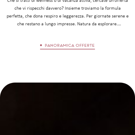
Che si tratti di wellness o di vacanza attiva, cercate un’offerta
che vi rispecchi davvero? Insieme troviamo la formula
TUTTI I SERVIZI INCLUSI
perfetta, che dona respiro e leggerezza. Per giornate serene e
che restano a lungo impresse. Natura da esplorare.
Trattamenti per rilassarsi. Cucina biologica da assaporare.
Incontri che restano. Un soggiorno al Boutique Hotel Matill
PANORAMICA OFFERTE
lascia un’impronta: equilibrante, ispirante, sostenibile.