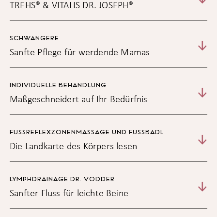
TREHS® & VITALIS DR. JOSEPH®
SCHWANGERE
Sanfte Pflege für werdende Mamas
INDIVIDUELLE BEHANDLUNG
Maßgeschneidert auf Ihr Bedürfnis
FUSSREFLEXZONENMASSAGE UND FUSSBADL
€
Entspannende Rückenmassage ca. 25 Min.
Die Landkarte des Körpers lesen
46,00
Ayurvedische Kopf-Nacken- Schultermassage ca. 50
€
Min.
89,00
LYMPHDRAINAGE DR. VODDER
Sanfter Fluss für leichte Beine
€
Ayurvedische Fuß- Beinmassage ca. 25 Min.
55,00