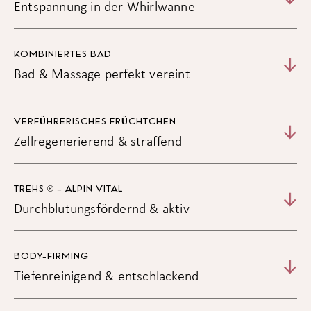
78,00
Mini Maniküre Feilen und Lackieren ca. 25 Min.
Entspannung in der Whirlwanne
30,00
Luxus für die Füße Peeling, Fußbad, Pediküre, Massage
€
und Lack ca. 70 Min.
83,00
KOMBINIERTES BAD
Bad & Massage perfekt vereint
Kleopatra Schönheitsbad: feuchtigkeitsspendend, verwöhnt
gestresste und trockene Haut reichhaltig
Antistressbad: beruhigend, kopflastigen Menschen
VERFÜHRERISCHES FRÜCHTCHEN
empfohlen
Zellregenerierend & straffend
Bergheusud-Bad: entspannend, antirheumatisch
Tiroler Steinölbad: aktivierend und vitalisierend
TREHS ® – ALPIN VITAL
Durchblutungsfördernd & aktiv
BODY-FIRMING
Tiefenreinigend & entschlackend