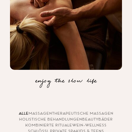
enjoy the slow life
ALLE
MASSAGEN
THERAPEUTISCHE MASSAGEN
HOLISTISCHE BEHANDLUNGEN
BEAUTY
BÄDER
KOMBINIERTE RITUALE
WEIN-WELLNESS
SCHLÖSSL PRIVATE SPA
KIDS & TEENS