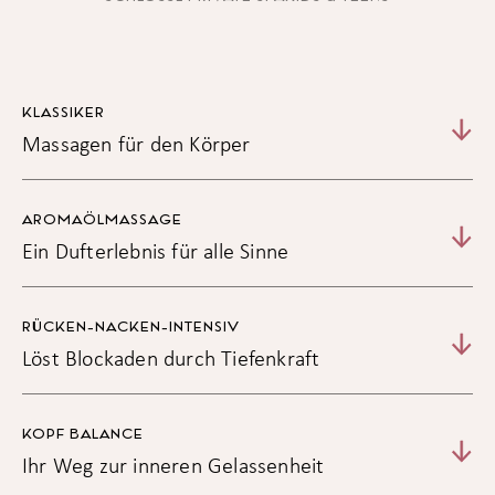
KLASSIKER
Massagen für den Körper
Rückenmassage ca. 25 Min.
€ 46,00
AROMAÖLMASSAGE
Bein-Fußmassage ca. 25 Min.
€ 46,00
Ein Dufterlebnis für alle Sinne
Kopf-Gesichtsmassage ca. 25 Min.
€ 46,00
Ganzkörpermassage ca. 50 Min.
€ 75,00
RÜCKEN-NACKEN-INTENSIV
Löst Blockaden durch Tiefenkraft
KOPF BALANCE
Ihr Weg zur inneren Gelassenheit