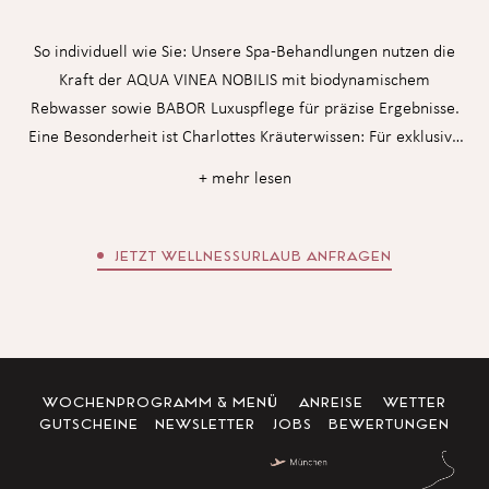
So individuell wie Sie: Unsere Spa-Behandlungen nutzen die
Kraft der AQUA VINEA NOBILIS mit biodynamischem
Rebwasser sowie BABOR Luxuspflege für präzise Ergebnisse.
Eine Besonderheit ist Charlottes Kräuterwissen: Für exklusive
Anwendungen setzen wir Öle mit Kräutern aus eigenem Anbau
+ mehr lesen
ein. So vereinen wir traditionelles Heilwissen für Ihre ganz
persönliche Auszeit im Matill.
JETZT WELLNESSURLAUB ANFRAGEN
WOCHENPROGRAMM & MENÜ
ANREISE
WETTER
GUTSCHEINE
NEWSLETTER
JOBS
BEWERTUNGEN