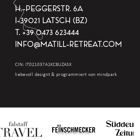
H.-PEGGERSTR. 6A
I-39021 LATSCH (BZ)
T.
+39 0473 623444
INFO
@
MATILL-RETREAT.COM
CIN: IT021037A1KC8UZASX
liebevoll designt & programmiert von mindpark