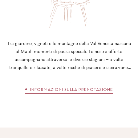
TUTTI I SERVIZI INCLUSI
Tra giardino, vigneti e le montagne della Val Venosta nascono
al Matill momenti di pausa speciali. Le nostre offerte
accompagnano attraverso le diverse stagioni – a volte
tranquille e rilassate, a volte ricche di piacere e ispirazione.
Che si tratti di una breve pausa dalla quotidianità o di giorni
più lunghi nel ritmo della natura: ogni offerta apre il proprio
INFORMAZIONI SULLA PRENOTAZIONE
spazio per il relax. Prima della prenotazione vale la pena dare
uno sguardo alle informazioni di prenotazione con tutti i
dettagli relativi al soggiorno e alle condizioni.