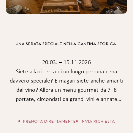
UNA SERATA SPECIALE NELLA CANTINA STORICA.
20.03. – 15.11.2026
Siete alla ricerca di un luogo per una cena
davvero speciale? E magari siete anche amanti
del vino? Allora un menu gourmet da 7–8
portate, circondati da grandi vini e annate
straordinarie, in un’atmosfera unica tra le mura a
volta di 900 anni potrebbe essere esattamente
PRENOTA DIRETTAMENTE
INVIA RICHIESTA
ciò che fa per voi. Una serata romantica, ricca di