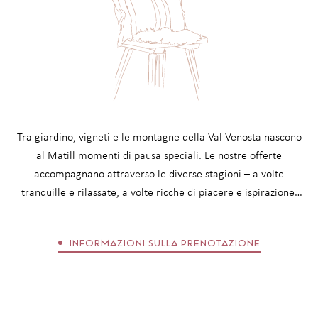
(Japa Mala | meditazione chakra guidata | mantra in
movimento | Yoga Nidra)
Face Yoga – cura di sé
Yin Yoga – apertura dolce e rilascio
Rituale di trasformazione con cerimonia del fuoco serale,
fumigazione & journaling
TUTTI I SERVIZI INCLUSI
Tra giardino, vigneti e le montagne della Val Venosta nascono
al Matill momenti di pausa speciali. Le nostre offerte
accompagnano attraverso le diverse stagioni – a volte
tranquille e rilassate, a volte ricche di piacere e ispirazione.
Che si tratti di una breve pausa dalla quotidianità o di giorni
più lunghi nel ritmo della natura: ogni offerta apre il proprio
INFORMAZIONI SULLA PRENOTAZIONE
spazio per il relax. Prima della prenotazione vale la pena dare
uno sguardo alle informazioni di prenotazione con tutti i
dettagli relativi al soggiorno e alle condizioni.