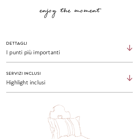
enjoy the moment
DETTAGLI
I punti più importanti
almeno 5 notti
SERVIZI INCLUSI
luna di miele indimenticabile al Matill
Highlight inclusi
regalo romantico
Decorazione romantica in camera
1 cena romantica a lume di candela
1 menu romantico da sogno per due
1 colazione con spumante in camera